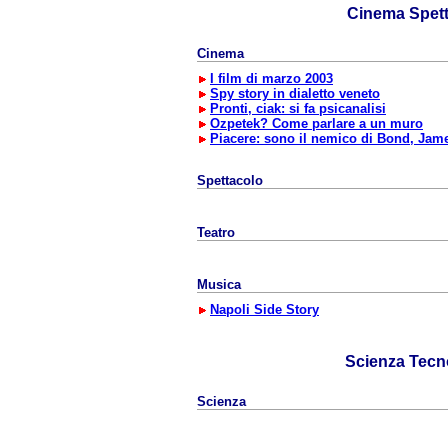
Cinema Spet
Cinema
I film di marzo 2003
Spy story in dialetto veneto
Pronti, ciak: si fa psicanalisi
Ozpetek? Come parlare a un muro
Piacere: sono il nemico di Bond, Ja
Spettacolo
Teatro
Musica
Napoli Side Story
Scienza Tecn
Scienza