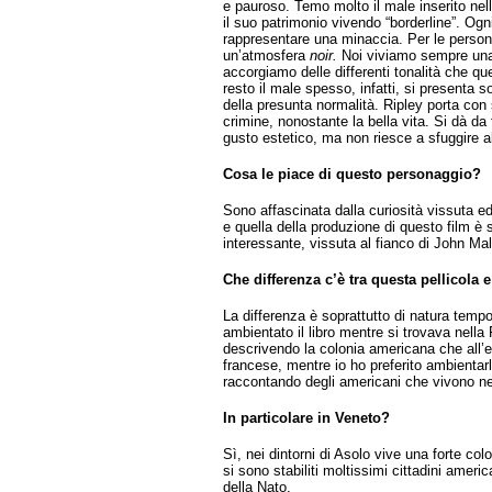
e pauroso. Temo molto il male inserito nell
il suo patrimonio vivendo “borderline”. Ogn
rappresentare una minaccia. Per le persone
un’atmosfera
noir.
Noi viviamo sempre una
accorgiamo delle differenti tonalità che qu
resto il male spesso, infatti, si presenta s
della presunta normalità. Ripley porta con
crimine, nonostante la bella vita. Si dà da 
gusto estetico, ma non riesce a sfuggire al
Cosa le piace di questo personaggio?
Sono affascinata dalla curiosità vissuta ed
e quella della produzione di questo film è
interessante, vissuta al fianco di John Ma
Che differenza c’è tra questa pellicola 
La differenza è soprattutto di natura tempo
ambientato il libro mentre si trovava nella
descrivendo la colonia americana che all’
francese, mentre io ho preferito ambientarlo
raccontando degli americani che vivono ne
In particolare in Veneto?
Sì, nei dintorni di Asolo vive una forte colo
si sono stabiliti moltissimi cittadini americ
della Nato.