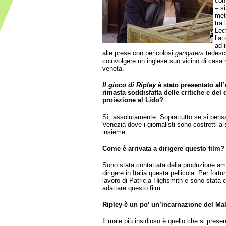
con
– s
met
tra
Lec
l’a
ad i
alle prese con pericolosi
gangsters
tedesch
coinvolgere un inglese suo vicino di casa
veneta.
Il gioco di Ripley
è stato presentato all’
rimasta soddisfatta delle critiche e del d
proiezione al Lido?
Sì, assolutamente. Soprattutto se si pensa
Venezia dove i giornalisti sono costretti a 
insieme.
Come è arrivata a dirigere questo film?
Sono stata contattata dalla produzione am
dirigere in Italia questa pellicola. Per for
lavoro di Patricia Highsmith e sono stata c
adattare questo film.
Ripley è un po’ un’incarnazione del M
Il male più insidioso è quello che si pres