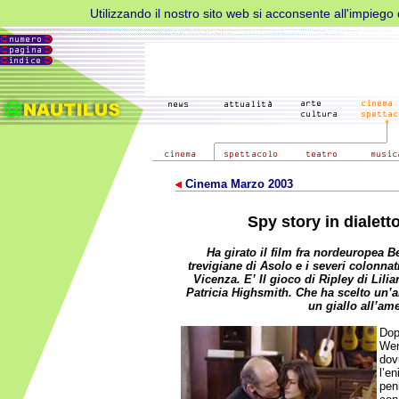
Utilizzando il nostro sito web si acconsente all'impiego d
Cinema Marzo 2003
Spy story in dialett
Ha girato il film fra nordeuropea B
trevigiane di Asolo e i severi colonnat
Vicenza. E’ Il gioco di Ripley di Lilia
Patricia Highsmith. Che ha scelto un’
un giallo all’am
Dop
Wen
dov
l’e
pen