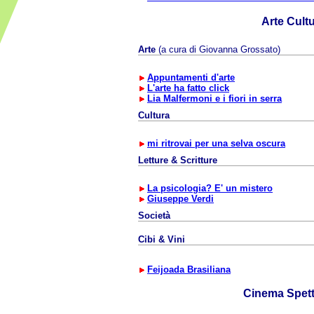
Arte Cult
Arte
(a cura di Giovanna Grossato)
Appuntamenti d'arte
L'arte ha fatto click
Lia Malfermoni e i fiori in serra
Cultura
mi ritrovai per una selva oscura
Letture & Scritture
La psicologia? E' un mistero
Giuseppe Verdi
Società
Cibi & Vini
Feijoada Brasiliana
Cinema Spet