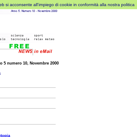
web si acconsente all'impiego di cookie in conformità alla nostra politica
o 5 numero 10
, Novembre
2000
à
utopia