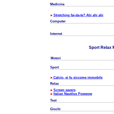
Medicina
Stretching fai-da-te? Ahi ahi ahi
Computer
Internet
Sport Relax 
Motori
Sport
Calcio, ei fu siccome immobile
Relax
Screen savers
Italian Nautilus Powwow
Test
Giochi