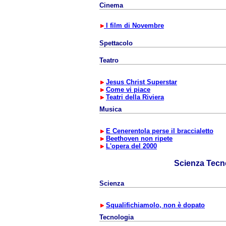
Cinema
I film di Novembre
Spettacolo
Teatro
Jesus Christ Superstar
Come vi piace
Teatri della Riviera
Musica
E Cenerentola perse il braccialetto
Beethoven non ripete
L'opera del 2000
Scienza Tecn
Scienza
Squalifichiamolo, non è dopato
Tecnologia