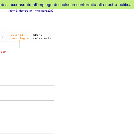
web si acconsente all'impiego di cookie in conformità alla nostra politica