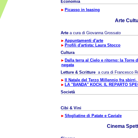
Economia
Picasso in leasing
Arte Cult
Arte
a cura di Giovanna Grossato
Appuntamenti d'arte
Profili d'artista: Laura Stocco
Cultura
Dalla terra al Cielo e ritorno: la Torre 
negata
Letture & Scritture
a cura di
Francesco R
Il Natale del Terzo Millennio fra sbirri,
LA "BANDA" KOCH. IL REPARTO SPEC
Società
Cibi & Vini
Sfogliatine di Patate e Caviale
Cinema Spet