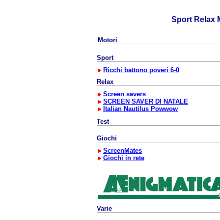
Sport Relax 
Motori
Sport
Ricchi battono poveri 6-0
Relax
Screen savers
SCREEN SAVER DI NATALE
Italian Nautilus Powwow
Test
Giochi
ScreenMates
Giochi in rete
Varie