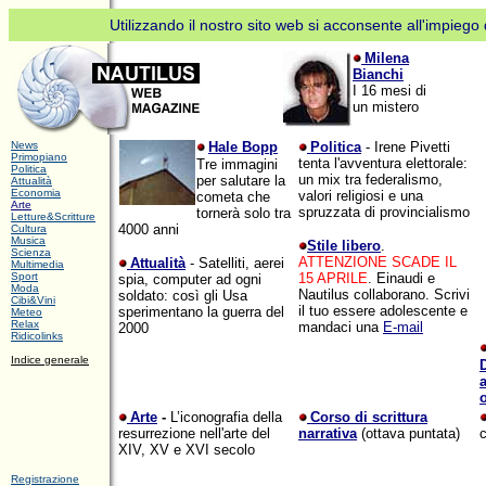
Utilizzando il nostro sito web si acconsente all'impiego d
Milena
Bianchi
I 16 mesi di
un mistero
Metti
News
Hale Bopp
Politica
- Irene Pivetti
Primopiano
tenta l'avventura elettorale:
Tre immagini
in
Politica
un mix tra federalismo,
per salutare la
Attualità
Economia
valori religiosi e una
pausa
cometa che
Arte
spruzzata di provincialismo
tornerà solo tra
Letture&Scritture
AdBlock
4000 anni
Cultura
Musica
Stile libero
.
Scienza
per
ATTENZIONE SCADE IL
Attualità
- Satelliti, aerei
Multimedia
Sport
15 APRILE
. Einaudi e
spia, computer ad ogni
favore
Moda
Nautilus collaborano
. Scrivi
soldato: così gli Usa
Cibi&Vini
il tuo essere adolescente e
sperimentano la guerra del
Meteo
Relax
mandaci una
E-mail
2000
Ridicolinks
In
dice generale
a
o
Arte
-
L’iconografia della
Corso di scrittura
resurrezione nell'arte del
narrativa
(ottava puntata)
c
XIV, XV e XVI secolo
Registrazione