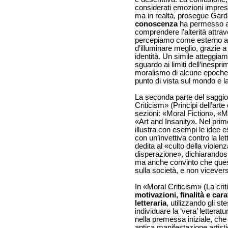
considerati emozioni impresc
ma in realtà, prosegue Gard
conoscenza
ha permesso all
comprendere l’alterità attrav
percepiamo come esterno a 
d’illuminare meglio, grazie 
identità. Un simile atteggia
sguardo ai limiti dell’inespri
moralismo di alcune epoche,
punto di vista sul mondo e la
La seconda parte del saggio s
Criticism» (Principi dell’arte 
sezioni: «Moral Fiction», «Mo
«Art and Insanity». Nel pri
illustra con esempi le idee 
con un’invettiva contro la le
dedita al «culto della violen
disperazione», dichiarandosi
ma anche convinto che ques
sulla società, e non vicever
In «Moral Criticism» (La crit
motivazioni, finalità e cara
letteraria
, utilizzando gli st
individuare la ‘vera’ letterat
nella premessa iniziale, che 
antica manifestazione artistic