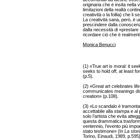
originaria che è insita nella 
limitazioni della realtà cont
creatività o la follia) che li
La creatività sana, però, è 
prescindere dalla conoscenza 
dalla necessità di «prestare 
ricordare ciò che è realmen
Monica Benucci
(1) «True art is moral: it seek
seeks to hold off, at least fo
(p.5).
(2) «Great art celebrates life
communicates meanings disc
creation» (p.108).
(3) «Lo scandalo è tramonta
accettabile alla stampa e al
solo l’artista che evita atte
questa drammatica trasforma
ventennio, l’evento più import
stato testimone» (In
La stor
Torino, Einaudi, 1989, p.595)