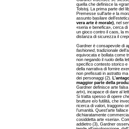
quella che definisce la «gr
Tolstoj. La prima parte del l
Premesse sull’arte e la mora
assunto basilare dell’esteti
vera arte è morale)
, nel se
«seria e benefica», cerca di 
un gioco contro il caos, la m
distanza di sicurezza il crepu
Gardner è consapevole di a
fashioned
, tradizionale dell
equivocata e bollata come tr
non negando il ruolo della l
specifico contesto storico e 
della narrativa di fornire
exe
non prefissati in astratto ma 
dei personaggi (2).
L’antago
maggior parte della produ
Gardner definisce arte falsa 
art»), incapace di dare al le
Si tratta spesso di opere c
brutture e/o futilità, che in
ricerca di valori, traggono or
l’umanità. Quest’arte fallace
dichiaratamente commercial
cosiddetta arte «seria». Co
addietro (3), Gardner osser
tende all’omologazione, dall’a