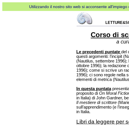
Utilizzando il nostro sito web si acconsente all'impiego d
LETTURE&S
Corso di scr
a cur
Le precedenti puntate
del 
questi argomenti: l’incipit (
(Nautilus, settembre 1996); 
ottobre 1996); la redazione 
1996); come si scrive un ra
1996); ci sono regole nella s
elementi di metrica (Nautilus
In questa puntata
presenti
proposito di
On Moral Fictio
in Italia) di John Gardner, ben
Il mestiere di scrittore
(Mariet
sull’apprendimento (e l’inse
in Italia.
Libri da leggere per s