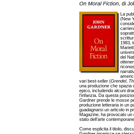
On Moral Fiction
, di J
La pub
(New Y
conside
carrier
sopratt
scrittu
1983, 
Mariett
univers
del Nat
ottene
riconos
narrati
america
vari best-seller (
Grendel
,
Th
una produzione che spazia 
epico, includendo alcuni dra
l’infanzia. Da questa posizion
Gardner prende le mosse per r
produzione letteraria in un p
guadagnarsi un articolo in 
Magazine, ha provocato un du
stato dell’arte contemporane
Come esplicita il titolo, dis
Gardner inserisce se stesso e