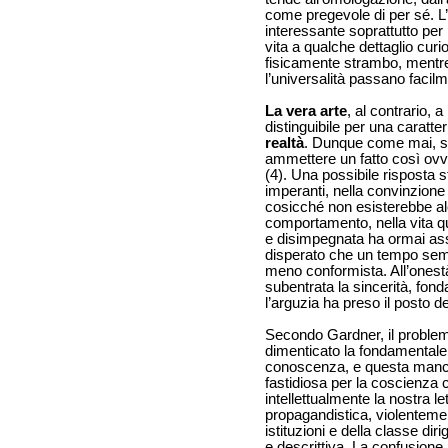
come pregevole di per sé. L’
interessante soprattutto per
vita a qualche dettaglio curi
fisicamente strambo, mentre
l’universalità passano facil
La vera arte
, al contrario, 
distinguibile per una caratt
realtà
. Dunque come mai, si
ammettere un fatto così ovvi
(4). Una possibile risposta s
imperanti, nella convinzione
cosicché non esisterebbe alc
comportamento, nella vita qua
e disimpegnata ha ormai ass
disperato che un tempo semb
meno conformista. All’onestà,
subentrata la sincerità, fo
l’arguzia ha preso il posto de
Secondo Gardner, il problema 
dimenticato la fondamentale
conoscenza, e questa manc
fastidiosa per la coscienza c
intellettualmente la nostra l
propagandistica, violentemen
istituzioni e della classe d
e descrittiva. La confusione,