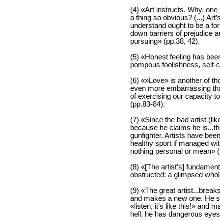
(4) «Art instructs. Why, on
a thing so obvious? (...) Art
understand ought to be a for
down barriers of prejudice a
pursuing» (pp.38, 42).
(5) «Honest feeling has be
pompous foolishness, self-c
(6) «»Love» is another of 
even more embarrassing than 
of exercising our capacity to
(pp.83-84).
(7) «Since the bad artist (lik
because he claims he is...th
gunfighter. Artists have been 
healthy sport if managed wit
nothing personal or mean» (
(8) «[The artist’s] fundamenta
obstructed: a glimpsed whol
(9) «The great artist...break
and makes a new one. He says
«listen, it’s like this!» and m
hell, he has dangerous eyes