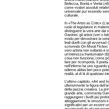
Bellezza, Bontà e Verità («B
come «valori assoluti relativ
universale pur essendo sensi
culturale.
In «The Artist as Critic» (L’art
ruolo di legislatore in mater
distinguere la vera arte dai
Gardner, gli artisti (veri o f
modo per dimostrare la verid
leali duelli con gli avversar
scrivendo
On Moral Fiction
,
vero artista non soltanto è in
un’interezza frantumata» (8
cosa non funziona, come pot
fare per ricomporla. Il poet
nell’inferno ha uno sguardo
odierno abbia ben poco poter
realtà, al di là di qualsiasi i
L’ultimo capitolo, «Art and In
ulteriormente la figura dell’
della pazzia creativa. La pri
grande arte, commenta Gardne
raggiungere i livelli più prof
atteggiamenti, le emozioni 
significativi per un essere 
accomunati da alcune ossess