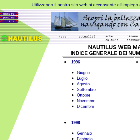
Utilizzando il nostro sito web si acconsente all'impiego d
Metti
in
NAUTILUS WEB M
INDICE GENERALE DEI NUM
pausa
1996
AdBlock
per
Giugno
Luglio
favore
Agosto
Settembre
Ottobre
Novembre
Dicembre
1998
Gennaio
Febbraio