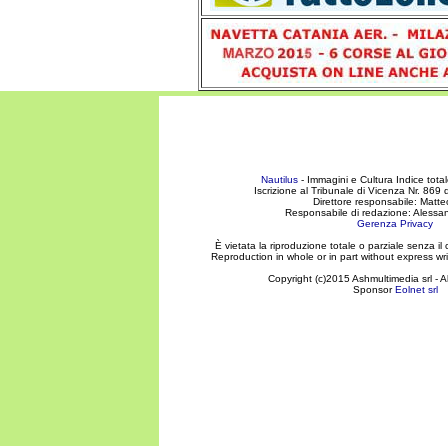
Nautilus
- Immagini e Cultura Indice total
Iscrizione al Tribunale di Vicenza Nr. 86
Direttore responsabile: Matte
Responsabile di redazione: Aless
Gerenza
Privacy
È vietata la riproduzione totale o parziale senza il 
Reproduction in whole or in part without express wri
Copyright (c)2015 Ashmultimedia srl - Al
Sponsor
Eolnet srl