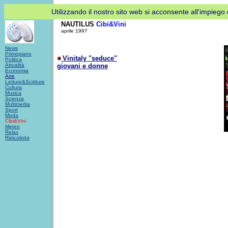
Utilizzando il nostro sito web si acconsente all'impiego d
NAUTILUS
Cibi&Vini
aprile 1997
News
Primopiano
Vinitaly "seduce"
Politica
Attualità
giovani e donne
Economia
Arte
Letture&Scritture
Cultura
Musica
Scienza
Multimedia
Sport
Moda
Cibi&Vini
Meteo
Relax
Ridicolinks