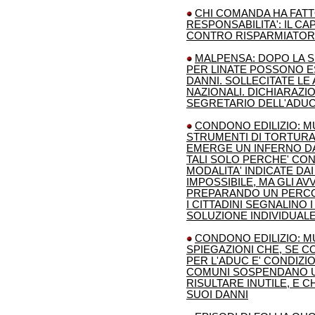
CHI COMANDA HA FATT
RESPONSABILITA': IL CA
CONTRO RISPARMIATORI
MALPENSA: DOPO LA SE
PER LINATE POSSONO ES
DANNI. SOLLECITATE LE
NAZIONALI. DICHIARAZI
SEGRETARIO DELL'ADU
CONDONO EDILIZIO: MU
STRUMENTI DI TORTURA?
EMERGE UN INFERNO D
TALI SOLO PERCHE' CON
MODALITA' INDICATE DA
IMPOSSIBILE, MA GLI A
PREPARANDO UN PERCO
I CITTADINI SEGNALINO 
SOLUZIONE INDIVIDUALE
CONDONO EDILIZIO: MU
SPIEGAZIONI CHE, SE 
PER L'ADUC E' CONDIZI
COMUNI SOSPENDANO U
RISULTARE INUTILE, E C
SUOI DANNI