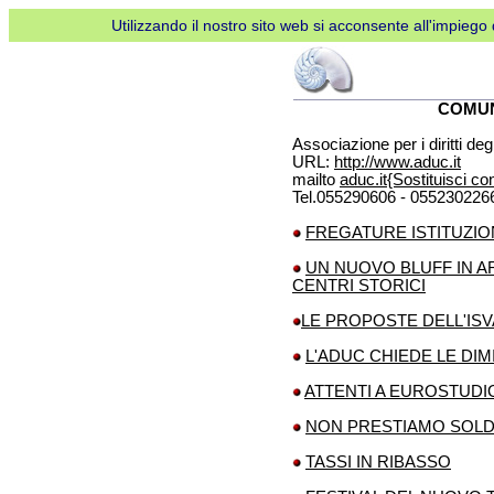
Utilizzando il nostro sito web si acconsente all'impiego d
COMUN
Associazione per i diritti de
URL:
http://www.aduc.it
mailto
aduc.it{Sostituisci co
Tel.055290606 - 055230226
FREGATURE ISTITUZIO
UN NUOVO BLUFF IN AR
CENTRI STORICI
LE PROPOSTE DELL'IS
L'ADUC CHIEDE LE DIM
ATTENTI A EUROSTUDI
NON PRESTIAMO SOLDI
TASSI IN RIBASSO