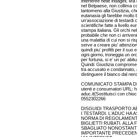
interferire nelle indagini. M
nel Belpaese, non collima co
tantomeno alla Giustizia, che 
eutanasia gli farebbe molto
un'associazione di testardi 
scientifiche fatte a livello e
stampa italiana. Gli orchi nell
probabile che non ci arrivera
una malattia di cui non si ri
serve a creare piu' attenzi
quindi piu' profitti per il suo
ogni giorno, troneggia un or
per fortuna, si e' un po' abi
Quindi: Giustizia comprome
tra accusato e condannato, a
distinguere il bianco dal ne
COMUNICATO STAMPA DELL'A
utenti e consumatori URL: ht
aduc.it{Sostituisci con chio
0552302266
DISGUIDI TRASPORTO A
I TESTARDI. L'ADUC HA 
NORMA DI REGOLAMENTO,
BIGLIETTI RUBATI. ALLA 
SBAGLIATO NONOSTANT
IMPORTANTE PRECEDENTE