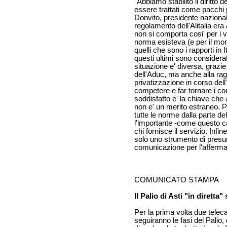
"Abbiamo stabilito il diritto 
essere trattati come pacchi
Donvito, presidente nazionale
regolamento dell'Alitalia er
non si comporta cosi' per i vo
norma esisteva (e per il mo
quelli che sono i rapporti in I
questi ultimi sono considera
situazione e' diversa, grazie
dell'Aduc, ma anche alla ragi
privatizzazione in corso del
competere e far tornare i co
soddisfatto e' la chiave che
non e' un merito estraneo. P
tutte le norme dalla parte d
l'importante -come questo ca
chi fornisce il servizio. Inf
solo uno strumento di presu
comunicazione per l'affermaz
COMUNICATO STAMPA
Il Palio di Asti "in diretta"
Per la prima volta due teleca
seguiranno le fasi del Palio, 