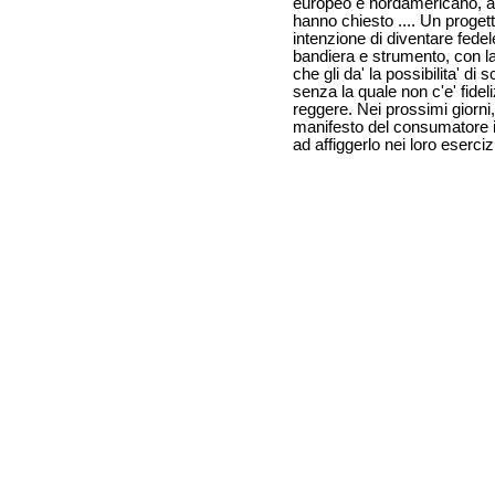
europeo e nordamericano, ad
hanno chiesto .... Un proge
intenzione di diventare fedel
bandiera e strumento, con la
che gli da' la possibilita' di
senza la quale non c'e' fid
reggere. Nei prossimi giorni,
manifesto del consumatore in
ad affiggerlo nei loro eserciz