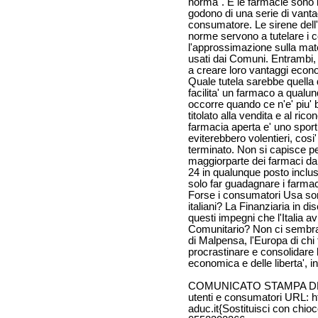
norma". E le farmacie sono im
godono di una serie di vantag
consumatore. Le sirene dell
norme servono a tutelare i 
l'approssimazione sulla mate
usati dai Comuni. Entrambi,
a creare loro vantaggi economi
Quale tutela sarebbe quella d
facilita' un farmaco a qualun
occorre quando ce n'e' piu
titolato alla vendita e al ric
farmacia aperta e' uno sport 
eviterebbero volentieri, cosi
terminato. Non si capisce pe
maggiorparte dei farmaci da
24 in qualunque posto inclus
solo far guadagnare i farmac
Forse i consumatori Usa sono
italiani? La Finanziaria in di
questi impegni che l'Italia av
Comunitario? Non ci sembra.
di Malpensa, l'Europa di chi 
procrastinare e consolidare le 
economica e delle liberta', i
COMUNICATO STAMPA DELL'A
utenti e consumatori URL: ht
aduc.it{Sostituisci con chio