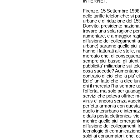
INTERNET.
Firenze, 15 Settembre 1998.
delle tariffe telefoniche: si
urbane e di riduzione del 15
Donvito, presidente nazional
trovare una sola ragione per 
aumentare, e a maggior ragio
diffusione dei collegamenti
urbane) saranno quelle piu' u
hanno i fatturati alle stelle,
mercato che, di conseguenza
sempre piu' basse, gli uten
pubblicita' miliardarie sui tel
cosa succede? Aumentano le t
contrario di cio' che la piu'
Ed e' un fatto che la dice lu
chi il mercato l'ha sempre 
l'offerta, ma solo per guada
servizi che poteva offrire: m
virus e' ancora senza vaccin
perfetta armonia con questa f
quello interurbano e internaz
e dalla posta elettronica- v
mentre quello piu' emergent
diffusione dei collegamenti I
tecnologie di comunicazione 
soldi ai consumatori, che, c