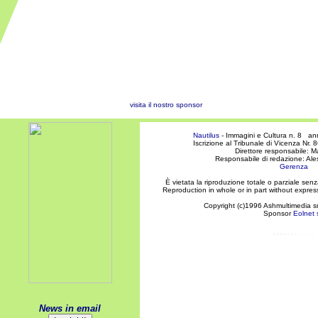
visita il nostro sponsor
Nautilus
- Immagini e Cultura n. 8 an
Iscrizione al Tribunale di Vicenza Nr
Direttore responsabile: M
Responsabile di redazione: A
Gerenza
È vietata la riproduzione totale o parziale senza
Reproduction in whole or in part without express
Copyright (c)1996 Ashmultimedia srl 
Sponsor
Eolnet s
News in email