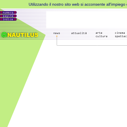
Utilizzando il nostro sito web si acconsente all'impiego d
Metti
in
pausa
AdBlock
per
favore