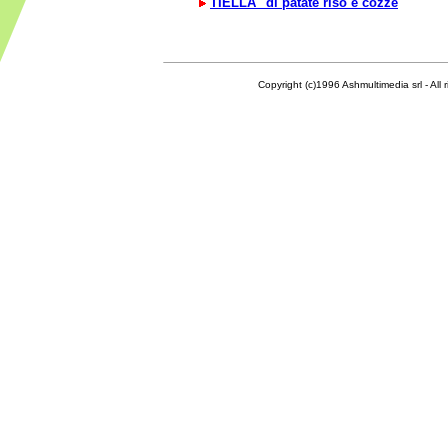
TIELLA" di patate riso e cozze
Copyright (c)1996 Ashmultimedia srl - All right