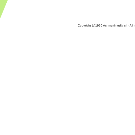
Copyright (c)1996 Ashmultimedia srl - All right