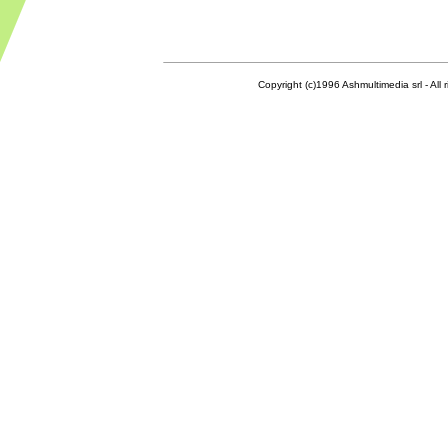
Copyright (c)1996 Ashmultimedia srl - All right