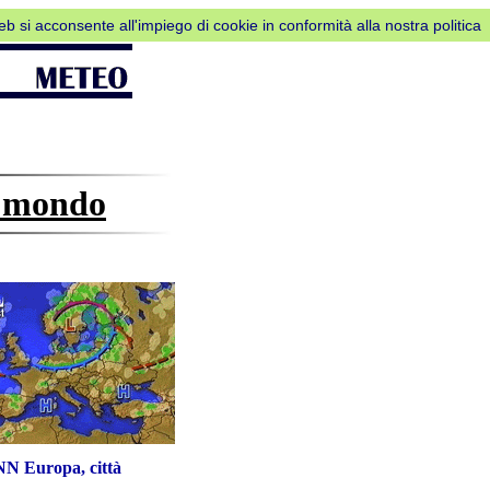
web si acconsente all'impiego di cookie in conformità alla nostra politica
l mondo
NN Europa, città