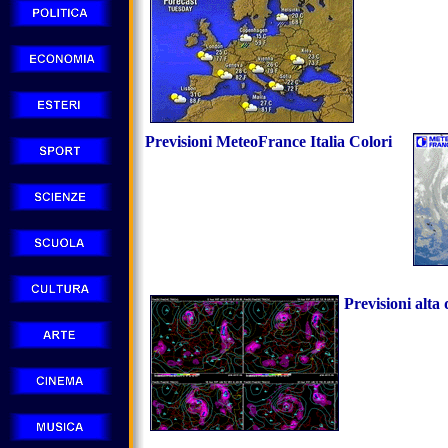
Previsioni MeteoFrance Italia Colori
Previsioni alta 