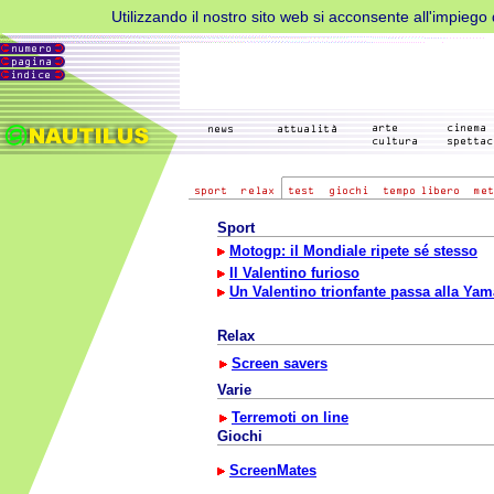
Utilizzando il nostro sito web si acconsente all'impiego d
Sport
Motogp: il Mondiale ripete sé stesso
Il Valentino furioso
Un Valentino trionfante passa alla Ya
Relax
Screen savers
Varie
Terremoti on line
Giochi
ScreenMates