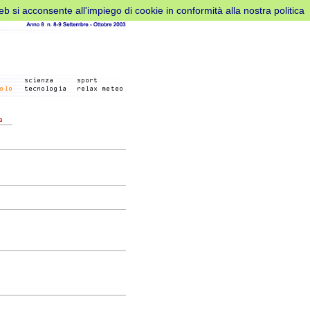
web si acconsente all'impiego di cookie in conformità alla nostra politica