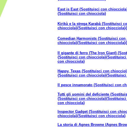
East is East {Sostituisci con chiocciola
{Sostituisci con chiocciola}
Kirikù e la strega Karabà {Sostituisci c
chiocciola}{Sostituisci con chiocciola}
Comedian Harmonists {Sostituisci con c
chiocciola}{Sostituisci con chiocciola}
Il gigante di ferro (The Iron Giant) {Sos
{Sostituisci con chiocciola}{Sostituisci
con chiocciola}
Happy, Texas {Sostituisci con chiocciol
{Sostituisci con chiocciola}{Sostituisci
Il pesce innamorato {Sostituisci con ch
Tutti gli uomini del deficiente {Sostitui
{Sostituisci con chiocciola}{Sostituisci
con chiocciola}
Inspector Gadget {Sostituisci con chioc
chiocciola}{Sostituisci con chiocciola}
La storia di Agnes Browne (Agnes Brow