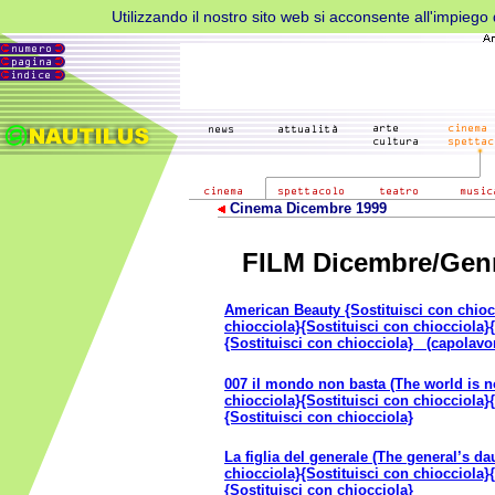
Utilizzando il nostro sito web si acconsente all'impiego d
Cinema Dicembre 1999
FILM Dicembre/Gen
American Beauty {Sostituisci con chioc
chiocciola}{Sostituisci con chiocciola}
{Sostituisci con chiocciola} (capolavo
007 il mondo non basta (The world is n
chiocciola}{Sostituisci con chiocciola}
{Sostituisci con chiocciola}
La figlia del generale (The general’s da
chiocciola}{Sostituisci con chiocciola}
{Sostituisci con chiocciola}