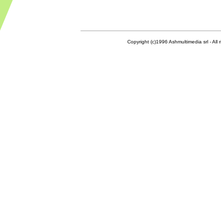
Copyright (c)1996 Ashmultimedia srl - All right