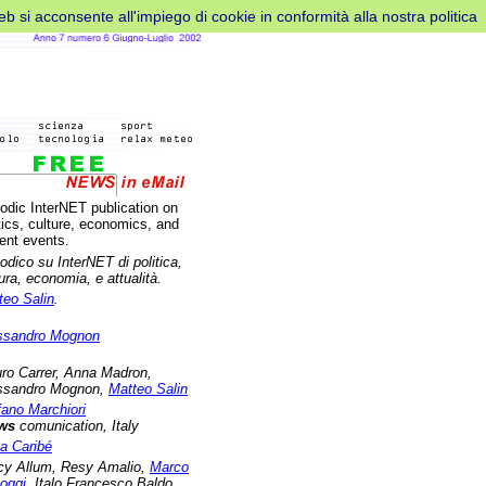
web si acconsente all'impiego di cookie in conformità alla nostra politica
iodic InterNET publication on
tics, culture, economics, and
rent events.
odico su InterNET di politica,
ura, economia, e attualità.
teo Salin
.
ssandro Mognon
ro Carrer, Anna Madron,
ssandro Mognon,
Matteo Salin
fano Marchiori
ws
comunication, Italy
la Caribé
cy Allum, Resy Amalio,
Marco
oggi
, Italo Francesco Baldo,