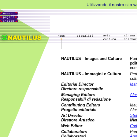
Utilizzando il nostro sito 
NAUTILUS - Images and Culture
Per
poli
cur
NAUTILUS - Immagini e Cultura
Peri
cult
Editorial Director
Mat
Direttore responsabile
Managing Editors
Ale
Responsabili di redazione
Contributing Editors
Mau
Progetto editoriale
Ale
Art Director
Ste
Direttore Artistico
iNe
Web Editor
Car
Collaborators
Per
Collaboratori
App