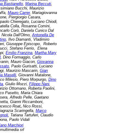
na Bastianello
,
Marina Beccuti
,
simiano Bucchi, M
aurizio
affa,
Mauro Carrer
,
Mariagiovanna
one
, Piergiorgio Casara,
rpaolo Chieregato, Luciano Chiodi,
atella Colla, Rosanna Comini,
ncarlo Corò,
Daniela Cunico Dal
, Nicola Dall'Olmo,
Antonella De
tino
, Ilvo Diamanti,
Vladimiro
ieri, Giuseppe Episcopo
,
Roberto
rucci
,
Stefano Ferrio
,
Elena
ppi
,
Emilio Franzina
,
Martha Mary
l
, Dino Formaggio, Carlo
vanin, Mauro Giacon,
Giovanna
ssato
, Paolo Gurisatti, Luciano
gi, Maurizio Mascarin,
Gian
ia Maselli
, Giovanni Matalone,
ico Milesio, Piero Morpurgo,
Dino
ta
, Giulio Mozzi,
Filippo Nani
,
rizio Ottomano
,
Roberta Paolini,
co Pasetto, Maria Chiara
sera,
Alfredo Pelle,
Gaetano
etta, Gianni Riccamboni,
ncesco Roat
,
Nico Rossi,
iagrazia Scaringella,
Marco
gnoli
, Tatiana Tartuferi, Claudio
bona, Paolo Vidali
fano Marchiori
multimedia srl