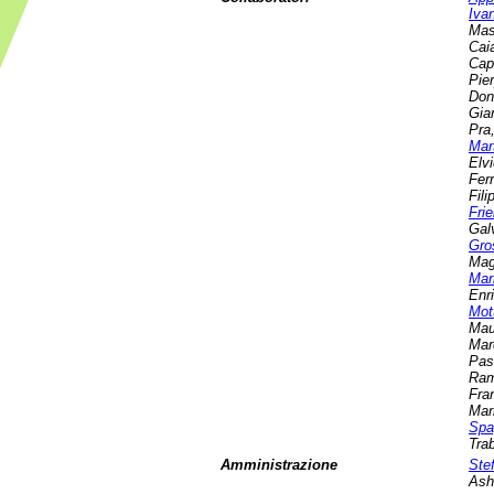
Iva
Mas
Cai
Cap
Pie
Don
Gia
Pra
Mar
Elv
Fer
Fili
Frie
Gal
Gro
Mag
Mar
Enr
Mot
Mau
Mar
Pas
Ram
Fra
Mar
Spa
Tra
Amministrazione
Ste
Ash