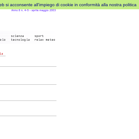
web si acconsente all'impiego di cookie in conformità alla nostra politica