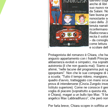
davvero stupi
anche di libr
suo nuovo r
da Salani. Non
fare buona pr
nonostante se
caso della Zu
tenuta narrat
riconfermano
Radiocronaca
recita il sott
– da consigli
come lettura 
e scolare del
Protagonista del romanzo è Chiara, che ha 
angusto appartamento con i fratelli Princip
abbastanza evoluti e simpatici, ma soprattut
autoironia (il che non guasta mai). Siamo 
ahimé, “nelle lacune del programma può sg
ippopotami”. Non che le sue compagne di c
a scuola: “Tutto il tempo ridono, mangiano,
quadro d’avvio, tratteggiato con mano sicu
prova di intendersene (Cinzia Zungolo inse
Istituto superiore). Come ne conosce il gerg
voglia di piacere (soprattutto a questa età,
è Chiara); magari a un bullo tipo Max: “Il bell
angelico Max Labbradifuoco”, che però non
Per farla breve, Chiara scopre in soffitta 