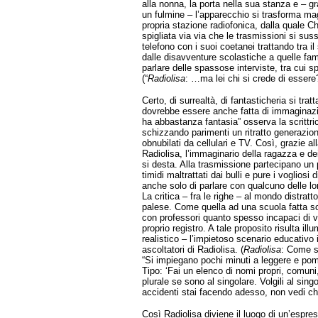
alla nonna, la porta nella sua stanza e – gra
un fulmine – l’apparecchio si trasforma m
propria stazione radiofonica, dalla quale C
spigliata via via che le trasmissioni si sus
telefono con i suoi coetanei trattando tra il 
dalle disavventure scolastiche a quelle fam
parlare delle spassose interviste, tra cui 
(“
Radiolisa
: …ma lei chi si crede di esser
Certo, di surrealtà, di fantasticheria si trat
dovrebbe essere anche fatta di immaginazi
ha abbastanza fantasia” osserva la scrittr
schizzando parimenti un ritratto generazion
obnubilati da cellulari e TV. Così, grazie a
Radiolisa, l’immaginario della ragazza e de
si desta. Alla trasmissione partecipano un p
timidi maltrattati dai bulli e pure i vogliosi
anche solo di parlare con qualcuno delle l
La critica – fra le righe – al mondo distratto
palese. Come quella ad una scuola fatta sol
con professori quanto spesso incapaci di v
proprio registro. A tale proposito risulta il
realistico – l’impietoso scenario educativo 
ascoltatori di Radiolisa. (
Radiolisa
: Come s
“Si impiegano pochi minuti a leggere e pomer
Tipo: ‘Fai un elenco di nomi propri, comuni, 
plurale se sono al singolare. Volgili al sing
accidenti stai facendo adesso, non vedi che
Così Radiolisa diviene il luogo di un’espres