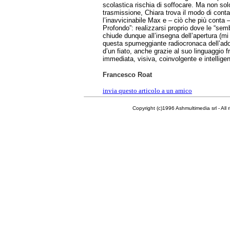
scolastica rischia di soffocare. Ma non sol
trasmissione, Chiara trova il modo di conta
l’inavvicinabile Max e – ciò che più conta 
Profondo”: realizzarsi proprio dove le “semb
chiude dunque all’insegna dell’apertura (mi 
questa spumeggiante radiocronaca dell’ado
d’un fiato, anche grazie al suo linguaggio f
immediata, visiva, coinvolgente e intelligen
Francesco Roat
invia questo articolo a un amico
Copyright (c)1996 Ashmultimedia srl - All right