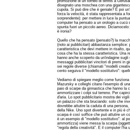
promozione di un torneo di tennis a Gerus
disegnato una moschea con una gigantesca p
cupola. Si può dire che è geniale? E poi u
forza la velocità, è stata rappresentata a for
sorprendente): per mettere in luce la puntua
computer ha pensato a un orologio a cucù do
spunta fuori un piccolo aereo. Diciamocelo:
è ironia?
Quello che ha pensato (pensato?) la macchi
(noto ai pubblicitari) abbastanza semplice: 
caratteristica che devi mettere in risalto, qu
cosa che ha la stessa caratteristica. Una r
hanno anche scoperto da un'indagine sugli s
messaggi pubblicitari vincitori di premi in g
sei regole diverse (chiamati "modelli creativi
cento seguiva il "modello sostitutivo": quel
Vediamo di spiegare meglio come funziona i
Mazursky e colleghi citano l'esempio di una
paio di scarpe da ginnastica che hanno la ca
ammortizzare i colpi sul terreno. Per capirci
d'aria. Lo spot pubblicitario mostra dei vigil
un palazzo che sta bruciando: solo che inv
dovrebbe attutire la caduta di una persona
della Nike. Uno spot divertente e in più è c
scarpa è così soffice che può attutire un c
è un esempio di "modello sostitutivo": al po
ammortizza) viene messa la scarpa (oggett
"regola della creatività". E il computer l'h