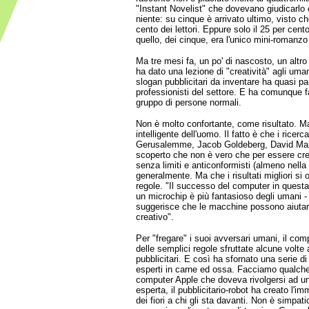
"Instant Novelist" che dovevano giudicarlo c
niente: su cinque è arrivato ultimo, visto c
cento dei lettori. Eppure solo il 25 per cen
quello, dei cinque, era l'unico mini-romanzo
Ma tre mesi fa, un po' di nascosto, un altro p
ha dato una lezione di "creatività" agli uma
slogan pubblicitari da inventare ha quasi par
professionisti del settore. E ha comunque f
gruppo di persone normali.
Non è molto confortante, come risultato. M
intelligente dell'uomo. Il fatto è che i ricer
Gerusalemme, Jacob Goldeberg, David Ma
scoperto che non è vero che per essere crea
senza limiti e anticonformisti (almeno nella
generalmente. Ma che i risultati migliori si
regole. "Il successo del computer in questa 
un microchip è più fantasioso degli umani 
suggerisce che le macchine possono aiutare
creativo".
Per "fregare" i suoi avversari umani, il co
delle semplici regole sfruttate alcune volte
pubblicitari. E così ha sfornato una serie di
esperti in carne ed ossa. Facciamo qualch
computer Apple che doveva rivolgersi ad una
esperta, il pubblicitario-robot ha creato l'
dei fiori a chi gli sta davanti. Non è simpat