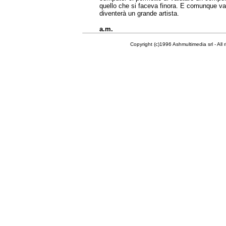
quello che si faceva finora. E comunque v
diventerà un grande artista.
a.m.
Copyright (c)1996 Ashmultimedia srl - All right