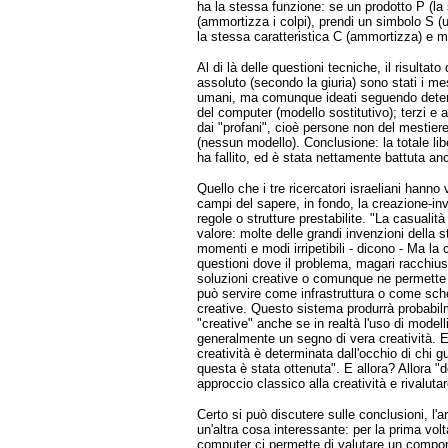
ha la stessa funzione: se un prodotto P (la 
(ammortizza i colpi), prendi un simbolo S (
la stessa caratteristica C (ammortizza) e me
Al di là delle questioni tecniche, il risultato
assoluto (secondo la giuria) sono stati i me
umani, ma comunque ideati seguendo determi
del computer (modello sostitutivo); terzi e a
dai "profani", cioè persone non del mestier
(nessun modello). Conclusione: la totale lib
ha fallito, ed è stata nettamente battuta a
Quello che i tre ricercatori israeliani hanno 
campi del sapere, in fondo, la creazione-inv
regole o strutture prestabilite. "La casuali
valore: molte delle grandi invenzioni della 
momenti e modi irripetibili - dicono - Ma la 
questioni dove il problema, magari racchiuso
soluzioni creative o comunque ne permette 
può servire come infrastruttura o come sche
creative. Questo sistema produrrà probabi
"creative" anche se in realtà l'uso di model
generalmente un segno di vera creatività. E
creatività è determinata dall'occhio di chi 
questa è stata ottenuta". E allora? Allora "
approccio classico alla creatività e rivalutar
Certo si può discutere sulle conclusioni, l'
un'altra cosa interessante: per la prima vol
computer ci permette di valutare un compo