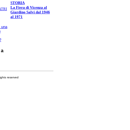
STORIA
La Fiera di Vicenza al
ATRI
Giardino Salvi dal 1946
al 1971
o una
e
?
 a
s reserved