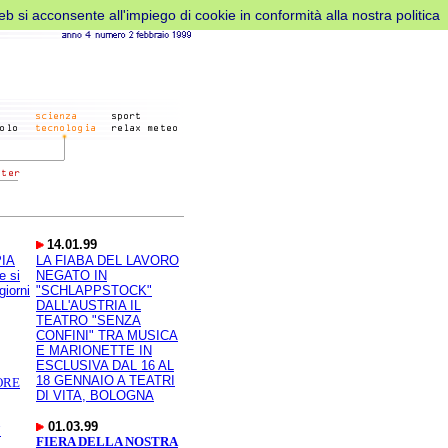
web si acconsente all'impiego di cookie in conformità alla nostra politica
14.01.99
IA
LA FIABA DEL LAVORO
e si
NEGATO IN
giorni
"SCHLAPPSTOCK"
DALL'AUSTRIA IL
TEATRO "SENZA
CONFINI" TRA MUSICA
E MARIONETTE IN
ESCLUSIVA DAL 16 AL
18 GENNAIO A TEATRI
ORE
DI VITA, BOLOGNA
01.03.99
7
FIERA DELLA NOSTRA