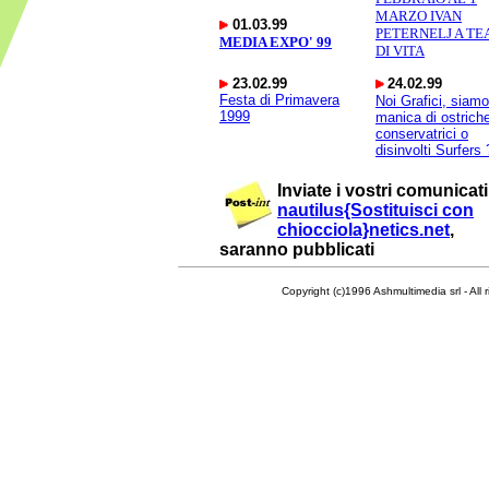
MARZO IVAN
01.03.99
PETERNELJ A TE
MEDIA EXPO' 99
DI VITA
23.02.99
24.02.99
Festa di Primavera
Noi Grafici, siam
1999
manica di ostrich
conservatrici o
disinvolti Surfers 
Inviate i vostri comunicati
nautilus{Sostituisci con
chiocciola}netics.net
,
saranno pubblicati
Copyright (c)1996 Ashmultimedia srl - All right