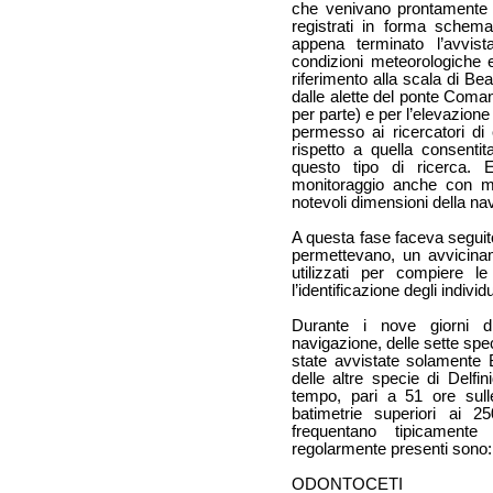
che venivano prontamente r
registrati in forma schemati
appena terminato l’avvist
condizioni meteorologiche 
riferimento alla scala di Bea
dalle alette del ponte Comand
per parte) e per l’elevazion
permesso ai ricercatori di
rispetto a quella consenti
questo tipo di ricerca. E’
monitoraggio anche con ma
notevoli dimensioni della na
A questa fase faceva seguit
permettevano, un avvicina
utilizzati per compiere l
l’identificazione degli individu
Durante i nove giorni di
navigazione, delle sette spe
state avvistate solamente B
delle altre specie di Delfi
tempo, pari a 51 ore sulle
batimetrie superiori ai 2
frequentano tipicamen
regolarmente presenti sono:
ODONTOCETI