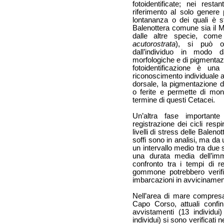
fotoidentificate; nei rest
riferimento al solo genere p
lontananza o dei quali è s
Balenottera comune sia il Mi
dalle altre specie, come
acutorostrata
), si può ot
dall’individuo in modo d
morfologiche e di pigmentaz
fotoidentificazione è u
riconoscimento individuale at
dorsale, la pigmentazione del
o ferite e permette di mon
termine di questi Cetacei.
Un’altra fase importante
registrazione dei cicli respir
livelli di stress delle Balenot
soffi sono in analisi, ma da 
un intervallo medio tra due 
una durata media dell’imme
confronto tra i tempi di 
gommone potrebbero verific
imbarcazioni in avvicinamen
Nell’area di mare compres
Capo Corso, attuali confini
avvistamenti (13 individui
individui) si sono verificati n