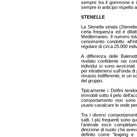
sempre tra il gommone e il
sempre in anticipo rispetto a
STENELLE
La Stenella striata (
Stenell
certa frequenza ed è difat
Mediterraneo. Il numero tota
censimento condotto all’in
regolare di circa 25.000 indiv
A differenza delle Balenot
rivelato confidente nei con
individui si sono avvicinat
per intrattenersi sull’onda d
rimasto indifferente, in un 
del gruppo.
Tipicamente i Delfini tend
immobili sotto il pelo dell’a
comportamento non sono de
usano cavalcare le onde per
Tra i diversi comportamenti
salti. I più frequenti sono qu
l’animale esce completam
direzione di nuoto che aveva
definito come "leaping e r