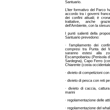
Santuario.
L’iter formativo del Parco 
accordo tra i governi france
dei confini attuali; è cron
trattative, anche grazi
dell’Ambiente, con la stesura
I punti salienti della propos
Santuario prevedono:
· l’ampliamento dei confini
compresi tra Punta del 
saranno estesi alla 
Escampobariou (Penisola di
Sardegna), Capo Ferro (cos
Chiarente (costa occidentale d
· divieto di competizioni co
· divieto di pesca con reti p
· divieto di caccia, cattu
marini
· regolamentazione delle atti
· regolamentazione del whal