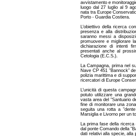
avvistamento e monitoraggio
luogo dal 27 luglio al 9 ago
nata tra Europe Conservation
Porto - Guardia Costiera.
L’obiettivo della ricerca cons
presenza e alla distribuzi
saranno messi a disposizio
promuovere e migliorare la 
dichiarazione di intenti 
presentati anche al pross
Cetologia (E.C.S.).
La Campagna, prima nel suo
Nave CP 451 "Bannock" della
polizia marittima e di support
ricercatori di Europe Conser
L’unicità di questa campagn
potuto utilizzare una gran
vasta area del "Santuario d
fine di monitorare una zon
seguita una rotta a "dente
Marsiglia e Livorno per un t
La prima fase della ricerca
dal ponte Comando della "Ba
dati relativi alla specie, a