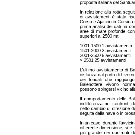
proposta italiana del Santuar
In relazione alla rotta segu
di avvistamenti è stata ri
Corso e Ajaccio in Corsica 
prima analisi dei dati ha co
aree di mare profonde con
superiori ai 2500 mt:
1001-1500 1 avvistamento
1501-2000 2 avvistamenti
2001-2500 8 avvistamenti
> 2501 25 avvistamenti
L’ultimo avvistamento di Ba
distanza dal porto di Livorn
dei fondali che raggiun
Balenottere vivono norm
possono spingersi vicino all
Il comportamento delle Bale
indifferenza nei confronti d
netto cambio di direzione du
seguita dalla nave o in pros
In un caso, durante l’avvici
differente dimensione, si è 
più grande nei confronti de