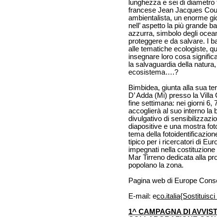
lunghezza e sei di diametro 
francese Jean Jacques Coust
ambientalista, un enorme gio
nell’ aspetto la più grande b
azzurra, simbolo degli oceani
proteggere e da salvare. I ba
alle tematiche ecologiste, q
insegnare loro cosa significa 
la salvaguardia della natura
ecosistema….?
Bimbidea, giunta alla sua ter
D’ Adda (Mi) presso la Villa
fine settimana: nei giorni 6
accoglierà al suo interno la
divulgativo di sensibilizzazion
diapositive e una mostra fot
tema della fotoidentificazio
tipico per i ricercatori di 
impegnati nella costituzione
Mar Tirreno dedicata alla pro
popolano la zona.
Pagina web di Europe Cons
E-mail: e
co.italia{Sostituisc
1^ CAMPAGNA DI AVVIS