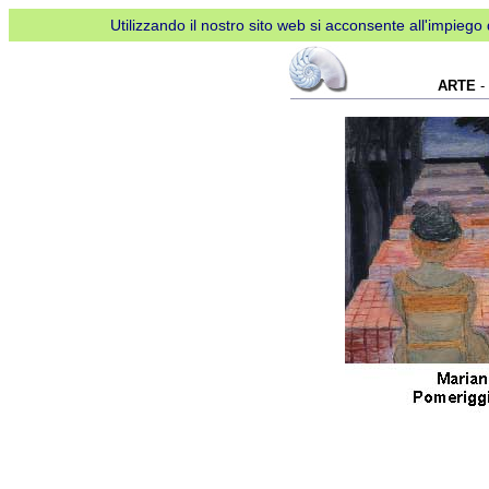
Utilizzando il nostro sito web si acconsente all'impiego d
ARTE
-