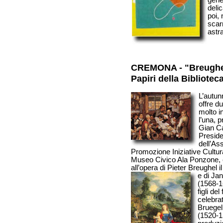
gene
delic
poi, 
scar
astr
CREMONA - "Breughe
Papiri della Bibliotec
L’autu
offre du
molto i
l’una, 
Gian Ca
Preside
dell’As
Promozione Iniziative Cultur
Museo Civico Ala Ponzone, è 
all’opera di Pieter Breughel i
e di Jan
(1568-1
figli del
celebrat
Bruegel
(1520-1