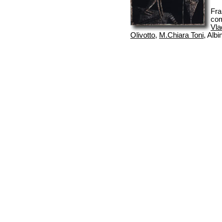
Fra 
com
Vla
Olivotto
,
M.Chiara Toni
, Albi