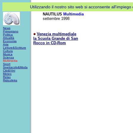
Utilizzando il nostro sito web si acconsente all'impiego d
NAUTILUS
Multimedia
settembre 1998
News
Primopiano
Venezia multimediale
Politica
Attualità
la Scuola Grande di San
Economia
Rocco in CD-Rom
Arte
Letture&Scritture
Cultura
Musica
Scienza
Multimedia
Sport
Spettacolo&
Moda
Cibi&Vini
Meteo
Relax
Ridicolinks