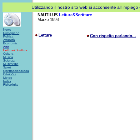
Utilizzando il nostro sito web si acconsente all'impiego d
NAUTILUS
Letture&Scritture
Marzo 1998
News
Primopiano
Letture
Con rispetto parlando...
Politica
Attualità
Economia
Arte
Letture&Scritture
Cultura
Musica
Scienza
Multimedia
Sport
Spettacolo&
Moda
Cibi&Vini
Meteo
Relax
Ridicolinks