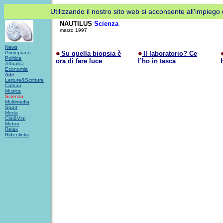
Utilizzando il nostro sito web si acconsente all'impiego d
NAUTILUS
Scienza
marzo 1997
News
Primopiano
Su quella biopsia è
Il laboratorio? Ce
Politica
ora di fare luce
l’ho in tasca
Attualità
Economia
Arte
Letture&Scritture
Cultura
Musica
Scienza
Multimedia
Sport
Moda
Cibi&Vini
Meteo
Relax
Ridicolinks