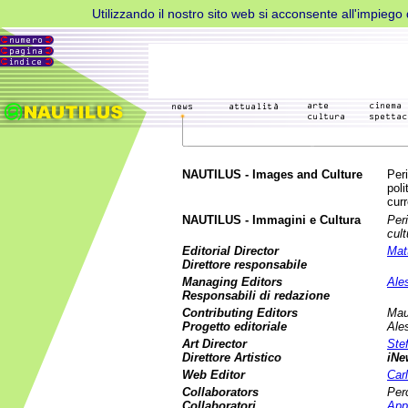
Utilizzando il nostro sito web si acconsente all'impiego d
NAUTILUS - Images and Culture
Per
poli
cur
NAUTILUS - Immagini e Cultura
Peri
cult
Editorial Director
Mat
Direttore responsabile
Managing Editors
Ale
Responsabili di redazione
Contributing Editors
Mau
Progetto editoriale
Ale
Art Director
Ste
Direttore Artistico
iNe
Web Editor
Car
Collaborators
Per
Collaboratori
App