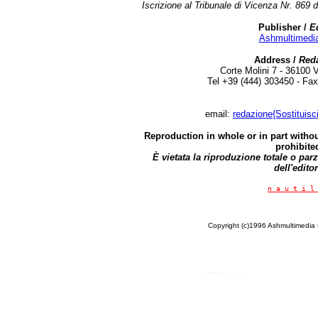
Iscrizione al Tribunale di Vicenza Nr. 869
Publisher /
E
Ashmultimedia 
Address /
Reda
Corte Molini 7 - 36100 
Tel +39 (444) 303450 - Fa
email:
redazione{Sostituisc
Reproduction in whole or in part withou
prohibite
È vietata la riproduzione totale o par
dell'editor
n a u t i l
Copyright (c)1996 Ashmultimedia sr