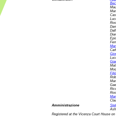
Bec
M
au
Mar
Cas
Luci
Ros
Dan
Dal
Dia
Epi
Ferr
Mar
Car
Gio
Luc
Gia
Mat
Mor
Fili
Rob
Mar
Gae
Ric
Ros
Mar
Cla
Amministrazione
Ste
Ash
Registered at the Vicenza Court House on