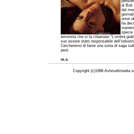
pensand
di Bob 
dal mon
giornal
orrori 
ha deci
maniera
specie
terrorista che si fa chiamare "L’ombra giall
suo essere stato responsabile dell’industr
Cercheremo di farne una sorta di saga sullo
però.
m.s.
Copyright (c)1996 Ashmultimedia srl - All r