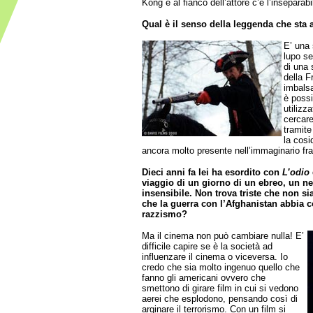
Kong e al fianco dell’attore c’è l’inseparab
Qual è il senso della leggenda che sta 
E’ una 
lupo se
di una 
della F
imbalsa
è possi
utilizz
cercare
tramite
la cosi
ancora molto presente nell’immaginario fr
Dieci anni fa lei ha esordito con
L’odio
viaggio di un giorno di un ebreo, un ne
insensibile. Non trova triste che non si
che la guerra con l’Afghanistan abbia co
razzismo?
Ma il cinema non può cambiare nulla! E’
difficile capire se è la società ad
influenzare il cinema o viceversa. Io
credo che sia molto ingenuo quello che
fanno gli americani ovvero che
smettono di girare film in cui si vedono
aerei che esplodono, pensando così di
arginare il terrorismo. Con un film si