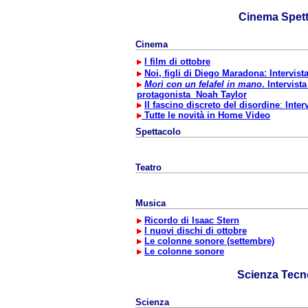
Cinema Spet
Cinema
I film di ottobre
:
Noi, figli di Diego Maradona
Intervist
Morì con un felafel in mano
. Intervist
protagonista Noah Taylor
Il fascino discreto del disordine
:
Inter
Tutte le novità in Home Video
Spettacolo
Teatro
Musica
Ricordo di Isaac Stern
I nuovi dischi di ottobre
Le colonne sonore (settembre)
Le colonne sonore
Scienza Tecn
Scienza