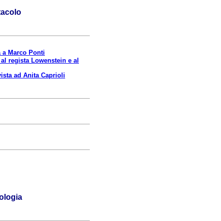
tacolo
a a Marco Ponti
a al regista Lowenstein e al
vista ad Anita Caprioli
ologia