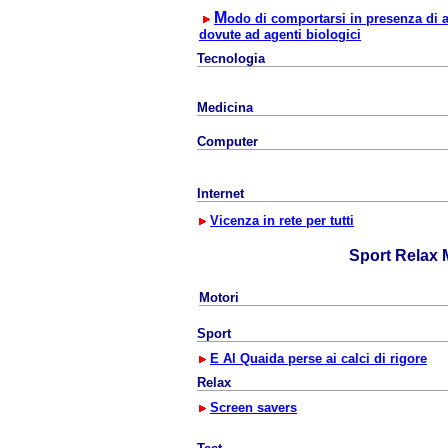
M
odo di comportarsi in presenza di a
dovute ad agenti biologici
Tecnologia
Medicina
Computer
Internet
Vicenza in rete per tutti
Sport Relax 
Motori
Sport
E Al Quaida perse ai calci di rigore
Relax
Screen savers