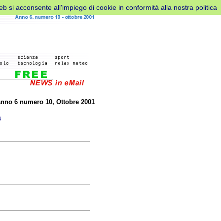
web si acconsente all'impiego di cookie in conformità alla nostra politica
anno
6
numero 10, Ottobre
2001
à