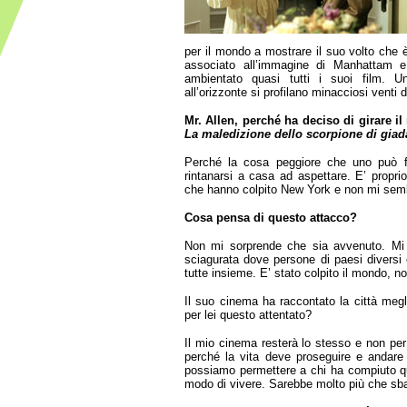
per il mondo a mostrare il suo volto che 
associato all’immagine di Manhatta
m e
ambientato quasi tutti i suoi film. U
all’orizzonte si profilano minacciosi venti d
Mr. Allen, perché ha deciso di girare 
La maledizione dello scorpione di giad
Perché la cosa peggiore che uno può fa
rintanarsi a casa ad aspettare. E’ propri
che hanno colpito New York e non mi sembra
Cosa pensa di questo attacco?
Non mi sorprende che sia avvenuto. Mi 
sciagurata dove persone di paesi diversi e
tutte insieme. E’ stato colpito il mondo, 
Il suo cinema ha raccontato la città megl
per lei questo attentato?
Il mio cinema resterà lo stesso e non per
perché la vita deve proseguire e andare
possiamo permettere a chi ha compiuto qu
modo di vivere. Sarebbe molto più che sba