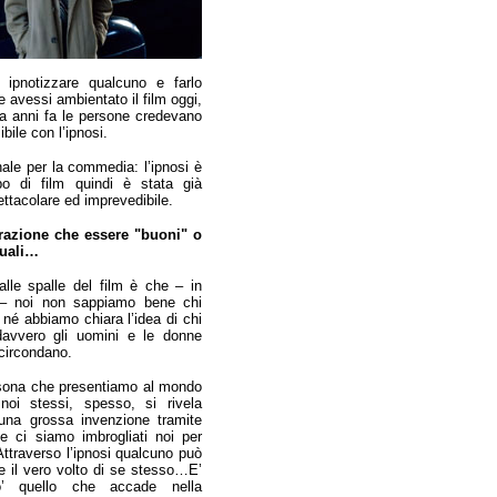
ipnotizzare qualcuno e farlo
 avessi ambientato il film oggi,
a anni fa le persone credevano
bile con l’ipnosi.
ale per la commedia: l’ipnosi è
po di film quindi è stata già
ttacolare ed imprevedibile.
trazione che essere "buoni" o
suali…
 alle spalle del film è che – in
 – noi non sappiamo bene chi
 né abbiamo chiara l’idea di chi
avvero gli uomini e le donne
 circondano.
sona che presentiamo al mondo
oi stessi, spesso, si rivela
na grossa invenzione tramite
le ci siamo imbrogliati noi per
Attraverso l’ipnosi qualcuno può
re il vero volto di se stesso…E’
’ quello che accade nella