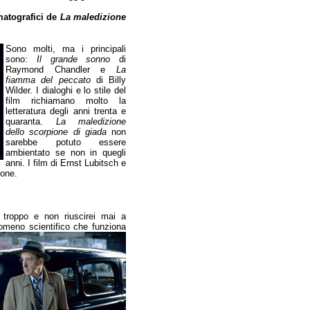
ematografici de
La maledizione
Sono molti, ma i principali
sono:
Il grande sonno
di
Raymond Chandler e
La
fiamma del peccato
di Billy
Wilder. I dialoghi e lo stile del
film richiamano molto la
letteratura degli anni trenta e
quaranta.
La maledizione
dello scorpione di giada
non
sarebbe potuto essere
ambientato se non in quegli
anni. I film di Ernst Lubitsch e
ione.
 troppo e non riuscirei mai a
omeno scientifico che funziona