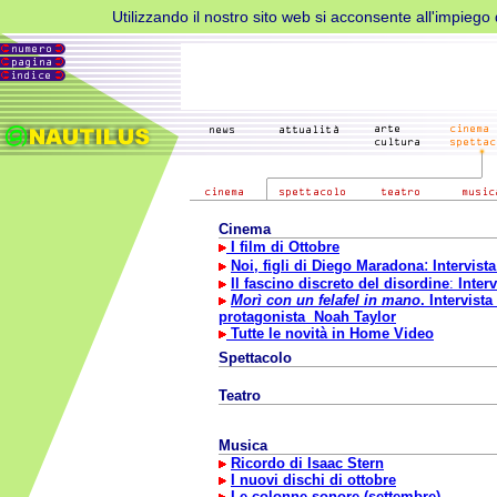
Utilizzando il nostro sito web si acconsente all'impiego d
Cinema
I film di Ottobre
:
Noi, figli di Diego Maradona
Intervist
Il fascino discreto del disordine
:
Inter
Morì con un felafel in mano
. Intervist
protagonista Noah Taylor
Tutte le novità in Home Video
Spettacolo
Teatro
Musica
Ricordo di Isaac Stern
I nuovi dischi di ottobre
Le colonne sonore (settembre)