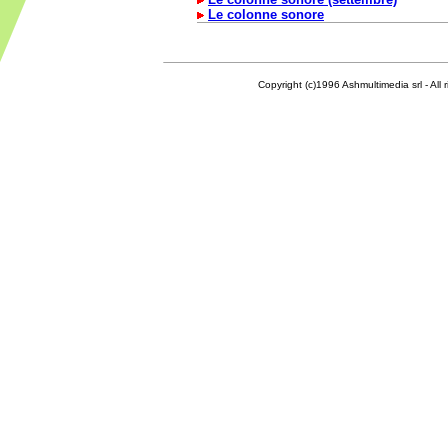
Le colonne sonore
Copyright (c)1996 Ashmultimedia srl - All right