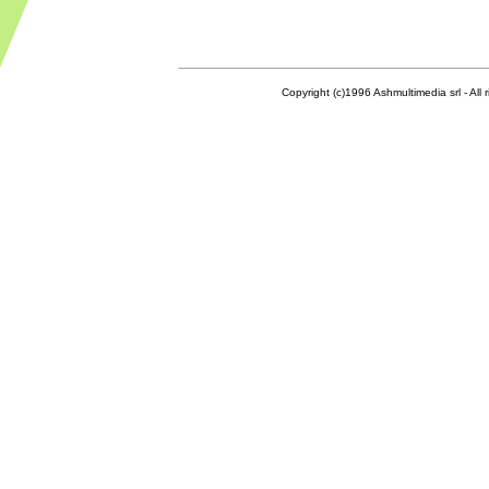
Copyright (c)1996 Ashmultimedia srl - All right