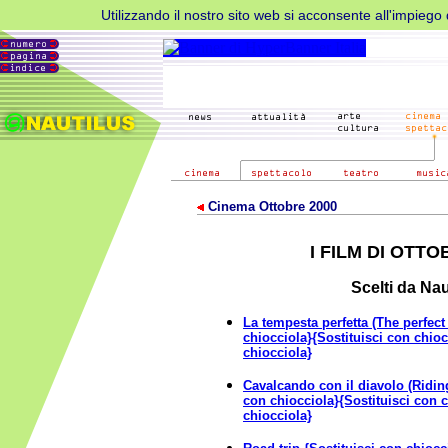
Utilizzando il nostro sito web si acconsente all'impiego d
Cinema Ottobre 2000
I FILM DI OTTO
Scelti da Nau
La tempesta perfetta (The perfect
chiocciola}{Sostituisci con chioc
chiocciola}
Cavalcando con il diavolo (Riding
con chiocciola}{Sostituisci con c
chiocciola}