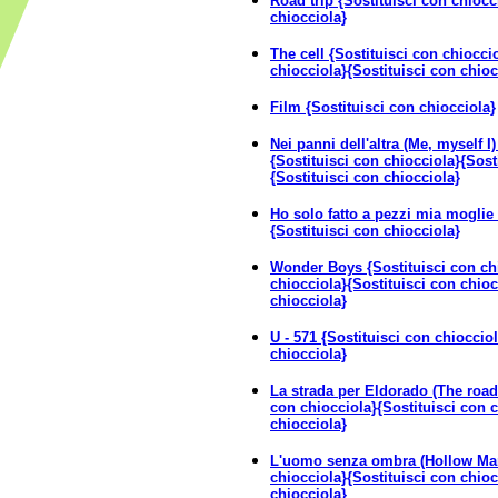
Road trip {Sostituisci con chiocc
chiocciola}
The cell {Sostituisci con chiocci
chiocciola}{Sostituisci con chioc
Film {Sostituisci con chiocciola}
Nei panni dell'altra (Me, myself I
{Sostituisci con chiocciola}{Sost
{Sostituisci con chiocciola}
Ho solo fatto a pezzi mia moglie 
{Sostituisci con chiocciola}
Wonder Boys {Sostituisci con chi
chiocciola}{Sostituisci con chioc
chiocciola}
U - 571 {Sostituisci con chioccio
chiocciola}
La strada per Eldorado (The road
con chiocciola}{Sostituisci con c
chiocciola}
L'uomo senza ombra (Hollow Man
chiocciola}{Sostituisci con chioc
chiocciola}