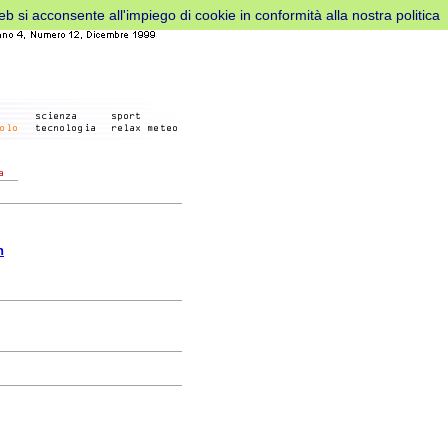
web si acconsente all'impiego di cookie in conformità alla nostra politica
h