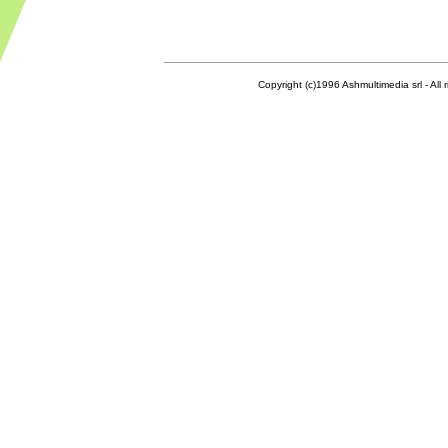
Copyright (c)1996 Ashmultimedia srl - All right