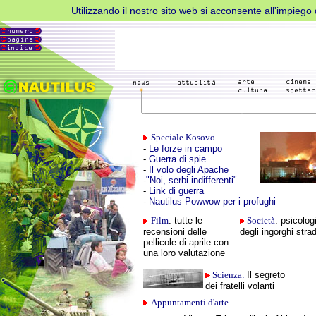
Utilizzando il nostro sito web si acconsente all'impiego d
Metti
in
pausa
Speciale Kosovo
AdBlock
-
Le forze in campo
-
Guerra di spie
per
-
Il volo degli Apache
-
"Noi, serbi indifferenti"
favore
-
Link di guerra
-
Nautilus Powwow per i profughi
Film
: tutte le
Società
: psicolog
recensioni delle
degli ingorghi strad
pellicole di aprile con
una loro valutazione
Scienza:
Il segreto
dei fratelli volanti
Appuntamenti d'arte