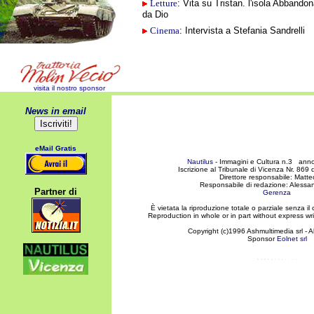
Letture
: Vita su Tristan. l'isola Abbando
da Dio
Cinema
: Intervista a Stefania Sandrelli
visita il nostro sponsor
News in email
eMail Gratis
Nautilus
- Immagini e Cultura n.3 anno
Iscrizione al Tribunale di Vicenza Nr. 86
Direttore responsabile: Matte
Responsabile di redazione: Aless
Partner di
Gerenza
È vietata la riproduzione totale o parziale senza il 
Reproduction in whole or in part without express wri
Copyright (c)1996 Ashmultimedia srl - Al
Sponsor
Eolnet srl