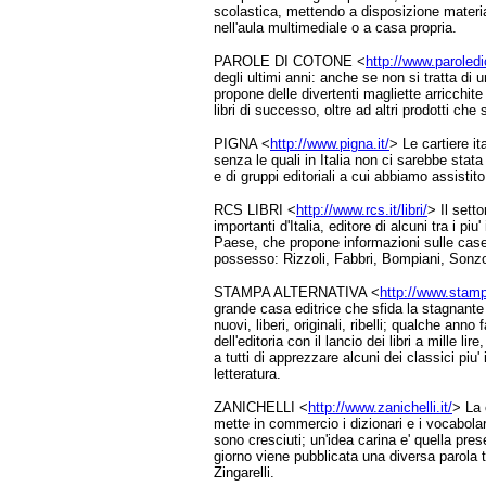
scolastica, mettendo a disposizione material
nell'aula multimediale o a casa propria.
PAROLE DI COTONE <
http://www.paroled
degli ultimi anni: anche se non si tratta di 
propone delle divertenti magliette arricchite
libri di successo, oltre ad altri prodotti che
PIGNA <
http://www.pigna.it/
> Le cartiere it
senza le quali in Italia non ci sarebbe stata 
e di gruppi editoriali a cui abbiamo assistito
RCS LIBRI <
http://www.rcs.it/libri/
> Il setto
importanti d'Italia, editore di alcuni tra i piu
Paese, che propone informazioni sulle case 
possesso: Rizzoli, Fabbri, Bompiani, Sonz
STAMPA ALTERNATIVA <
http://www.stampa
grande casa editrice che sfida la stagnante 
nuovi, liberi, originali, ribelli; qualche anno
dell'editoria con il lancio dei libri a mille 
a tutti di apprezzare alcuni dei classici piu' 
letteratura.
ZANICHELLI <
http://www.zanichelli.it/
> La 
mette in commercio i dizionari e i vocabolari c
sono cresciuti; un'idea carina e' quella pre
giorno viene pubblicata una diversa parola t
Zingarelli.