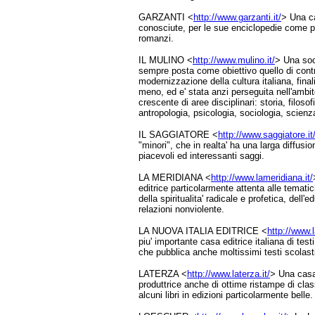
GARZANTI <
http://www.garzanti.it/
> Una ca
conosciute, per le sue enciclopedie come per 
romanzi.
IL MULINO <
http://www.mulino.it/
> Una soci
sempre posta come obiettivo quello di contri
modernizzazione della cultura italiana, final
meno, ed e' stata anzi perseguita nell'ambito
crescente di aree disciplinari: storia, filosofia
antropologia, psicologia, sociologia, scienza
IL SAGGIATORE <
http://www.saggiatore.it
"minori", che in realta' ha una larga diffus
piacevoli ed interessanti saggi.
LA MERIDIANA <
http://www.lameridiana.it/
editrice particolarmente attenta alle tematic
della spiritualita' radicale e profetica, dell'
relazioni nonviolente.
LA NUOVA ITALIA EDITRICE <
http://www.l
piu' importante casa editrice italiana di testi u
che pubblica anche moltissimi testi scolasti
LATERZA <
http://www.laterza.it/
> Una casa 
produttrice anche di ottime ristampe di clas
alcuni libri in edizioni particolarmente belle.