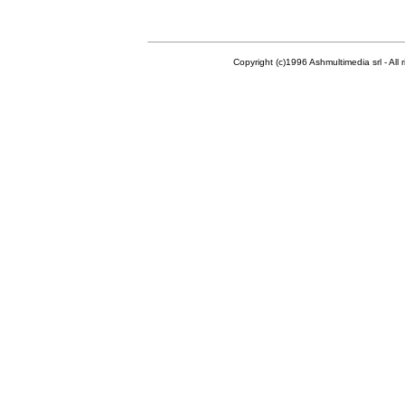
Copyright (c)1996 Ashmultimedia srl - All right