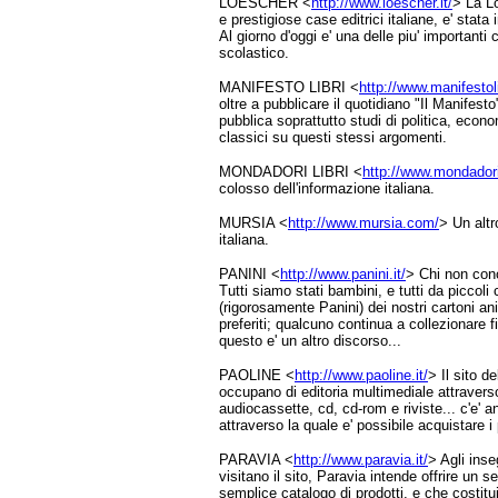
LOESCHER <
http://www.loescher.it/
> La Lo
e prestigiose case editrici italiane, e' stata
Al giorno d'oggi e' una delle piu' importanti 
scolastico.
MANIFESTO LIBRI <
http://www.manifestolib
oltre a pubblicare il quotidiano "Il Manifesto
pubblica soprattutto studi di politica, econo
classici su questi stessi argomenti.
MONDADORI LIBRI <
http://www.mondadori
colosso dell'informazione italiana.
MURSIA <
http://www.mursia.com/
> Un altr
italiana.
PANINI <
http://www.panini.it/
> Chi non con
Tutti siamo stati bambini, e tutti da piccoli
(rigorosamente Panini) dei nostri cartoni ani
preferiti; qualcuno continua a collezionare
questo e' un altro discorso...
PAOLINE <
http://www.paoline.it/
> Il sito d
occupano di editoria multimediale attraverso 
audiocassette, cd, cd-rom e riviste... c'e' an
attraverso la quale e' possibile acquistare i 
PARAVIA <
http://www.paravia.it/
> Agli inse
visitano il sito, Paravia intende offrire un se
semplice catalogo di prodotti, e che costituis