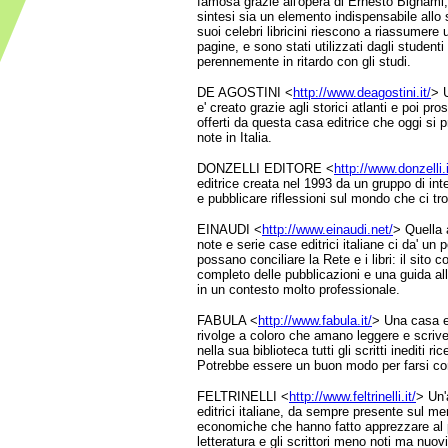
famosa grazie all'opera di Ernesto Bignami,
sintesi sia un elemento indispensabile allo 
suoi celebri libricini riescono a riassumere
pagine, e sono stati utilizzati dagli studenti
perennemente in ritardo con gli studi.
DE AGOSTINI <
http://www.deagostini.it/
> 
e' creato grazie agli storici atlanti e poi pros
offerti da questa casa editrice che oggi si 
note in Italia.
DONZELLI EDITORE <
http://www.donzelli.i
editrice creata nel 1993 da un gruppo di inte
e pubblicare riflessioni sul mondo che ci tr
EINAUDI <
http://www.einaudi.net/
> Quella 
note e serie case editrici italiane ci da' un
possano conciliare la Rete e i libri: il sito co
completo delle pubblicazioni e una guida alle 
in un contesto molto professionale.
FABULA <
http://www.fabula.it/
> Una casa ed
rivolge a coloro che amano leggere e scriv
nella sua biblioteca tutti gli scritti inediti r
Potrebbe essere un buon modo per farsi co
FELTRINELLI <
http://www.feltrinelli.it/
> Un'a
editrici italiane, da sempre presente sul m
economiche che hanno fatto apprezzare al pu
letteratura e gli scrittori meno noti ma nuov