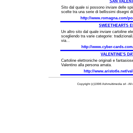
SAN VALEN
Sito dal quale si possono inviare delle spir
scelte tra una serie di bellissimi disegni di
http://www.romagna.com/pos
SWEETHEARTS E
Un altro sito dal quale inviare cartoline el
scegliendo tra varie categorie: tradizionali
via...
http://www.cyber-cards.com/
VALENTINE'S D
Cartoline elettroniche originali e fantasiose
Valentino alla persona amata.
http://www.aristotle.net/va
Copyright (c)1996 Ashmultimedia srl - All right