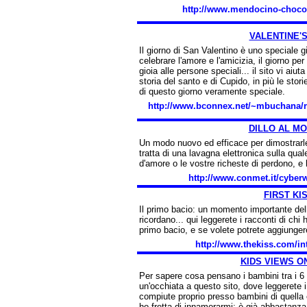
http://www.mendocino-chocol
VALENTINE'S
Il giorno di San Valentino è uno speciale gi
celebrare l'amore e l'amicizia, il giorno p
gioia alle persone speciali... il sito vi aiu
storia del santo e di Cupido, in più le storie
di questo giorno veramente speciale.
http://www.bconnex.net/~mbuchana/re
DILLO AL M
Un modo nuovo ed efficace per dimostrarle 
tratta di una lavagna elettronica sulla qual
d'amore o le vostre richeste di perdono, e l
http://www.conmet.it/cyber
FIRST KI
Il primo bacio: un momento importante della
ricordano... qui leggerete i racconti di chi 
primo bacio, e se volete potrete aggiungere
http://www.thekiss.com/int
KIDS VIEWS O
Per sapere cosa pensano i bambini tra i 6 
un'occhiata a questo sito, dove leggerete i 
compiute proprio presso bambini di quella
ho fretta di innamorarmi: è già abbastanza d