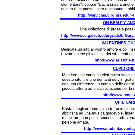
elementare", oppure "Baciarsi sarà anche 
questo è un paese libero e nessuno ti obbli
http://wsrv.clas.virginia.edu/
ON BEAUTY AND 
Una collezione di prose e poesi
http://www.cc.gatech.edu/grads/b/Gary
VALENTINES ON
Dedicate un sito al vostro amore e poi inse
trovate anche gli indirizzi dei siti creati da
http://www.aristotle.n
CUPID ONL
Mandate una cartolina elettronica scegliend
questo sito... è uno dei tanti servizi gratu
con una differenza: in cambio delle cartoli
piccola offerta ad un'associazione per la r
http://www.icnet.
QPID CAR
Basta scegliere l'immagine (o l'animazione)
abbinarla ad una musica gradevole, inseri
recapitare, e in pochi secondi il tutto verrà 
persona amata.
http://www.studentadvanta