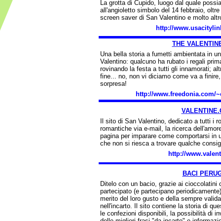
La grotta di Cupido, luogo dal quale possi
all'angioletto simbolo del 14 febbraio, oltre
screen saver di San Valentino e molto altr
http://www.usacityli
THE VALENTINE
Una bella storia a fumetti ambientata in un
Valentino: qualcuno ha rubato i regali pri
rovinando la festa a tutti gli innamorati; a
fine... no, non vi diciamo come va a finire,
sorpresa!
http://www.freedonia.com/~c
VALENTINE
Il sito di San Valentino, dedicato a tutti i 
romantiche via e-mail, la ricerca dell'amor
pagina per imparare come comportarsi in u
che non si riesca a trovare qualche consig
http://www.valen
BACI PERU
Ditelo con un bacio, grazie ai cioccolatin
partecipato (e partecipano periodicamente)
merito del loro gusto e della sempre valida 
nell'incarto. Il sito contiene la storia di que
le confezioni disponibili, la possibilità di in
delle migliori frasi "da incarto" e informazio