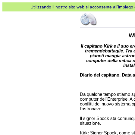
Utilizzando il nostro sito web si acconsente all'impiego d
W
Metti
Il capitano Kirk e il suo 
in
tremendebattaglie. Tra al
pausa
pianeti mangia-astro
computer della mitica n
AdBlock
insta
per
Diario del capitano. Data a
favore
------------------------------------
Da qualche tempo stiamo sp
computer dell'Enterprise. A 
conflitti del nuovo sistema op
l'astronave.
Il signor Spock sta comunqu
situazione.
Kirk: Signor Spock, come 