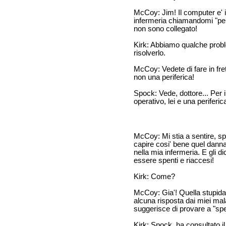
McCoy: Jim! Il computer e' im
infermeria chiamandomi "per
non sono collegato!
Kirk: Abbiamo qualche prob
risolverlo.
McCoy: Vedete di fare in fre
non una periferica!
Spock: Vede, dottore... Per i
operativo, lei e una periferi
McCoy: Mi stia a sentire, spe
capire cosi' bene quel danna
nella mia infermeria. E gli 
essere spenti e riaccesi!
Kirk: Come?
McCoy: Gia'! Quella stupida
alcuna risposta dai miei ma
suggerisce di provare a "speg
Kirk: Spock, ha consultato i