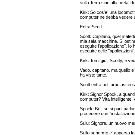
sulla Terra sino alla meta' 
Kirk: So cos'e' una locomot
computer ne debba vedere un
Entra Scott.
Scott: Capitano, quel malede
mia sala macchine. Si ostina
eseguire l'applicazione". Io 
eseguire delle "applicazioni
Kirk: Torni giu', Scotty, e ve
Vado, capitano, ma quello e'
ha viste tante.
Scott entra nel turbo ascens
Kirk: Signor Spock, a quando 
computer? Vita intelligente, v
Spock: Be', se si puo' parlar
procedere con l'installazion
Sulu: Signore, un nuovo me
Sullo schermo e' apparsa la 