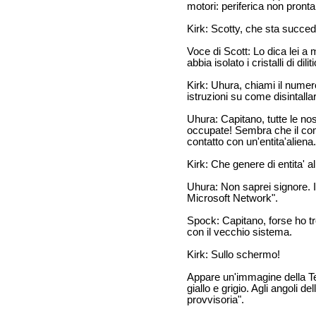
motori: periferica non pronta
Kirk: Scotty, che sta succe
Voce di Scott: Lo dica lei a
abbia isolato i cristalli di diliti
Kirk: Uhura, chiami il numero
istruzioni su come disintalla
Uhura: Capitano, tutte le no
occupate! Sembra che il com
contatto con un'entita'aliena.
Kirk: Che genere di entita' a
Uhura: Non saprei signore. 
Microsoft Network".
Spock: Capitano, forse ho tro
con il vecchio sistema.
Kirk: Sullo schermo!
Appare un'immagine della Ter
giallo e grigio. Agli angoli de
provvisoria".