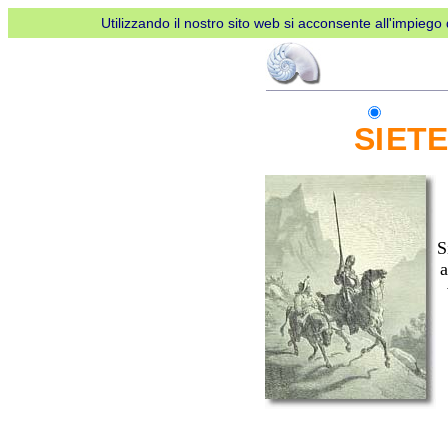
Utilizzando il nostro sito web si acconsente all'impiego d
SI
ETE
S
a