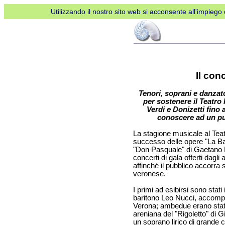
Utilizzando il nostro sito web si acconsente all'impiego d
Il con
Tenori, soprani e danzato
per sostenere il Teatro
Verdi e Donizetti fino 
conoscere ad un pub
La stagione musicale al Teat
successo delle opere "La Ba
"Don Pasquale" di Gaetano Do
concerti di gala offerti dagli
affinché il pubblico accorra
veronese.
I primi ad esibirsi sono stat
baritono Leo Nucci, accompa
Verona; ambedue erano stati
areniana del "Rigoletto" di 
un soprano lirico di grande 