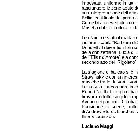
impostata, uniforme in tutti i 
raggiungere le zone acute d
sua interpretazione dell'ari
Bellini ed il finale del primo
Come bis ha eseguito con mali
Musetta dal secondo atto d
Leo Nucci è stato il mattato
indimenticabile "Barbiere di S
Donizetti. I due artisti hanno
della donizettiana "Lucia di
dell'"Elisir d'Amore" e a conc
secondo atto del "Rigoletto".
La stagione di balletto si è 
Strawinsky e con un interess
musiche tratte da vari lavori
la sua vita. La coreografia e
Robert North. Il corpo di ba
bravura in tutti i singoli com
Aycan nei panni di Offenbac
Parisienne. Le scene, molto 
di Andrew Storer. L'orchestra
Ilmars Lapinsch.
Luciano Maggi