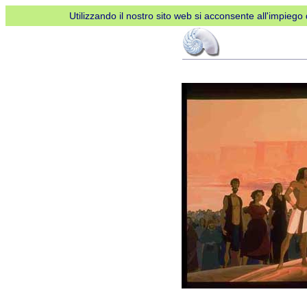
Utilizzando il nostro sito web si acconsente all'impiego d
Metti
in
pausa
AdBlock
per
favore