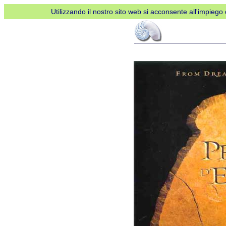
Utilizzando il nostro sito web si acconsente all'impiego d
Metti
in
pausa
AdBlock
per
favore