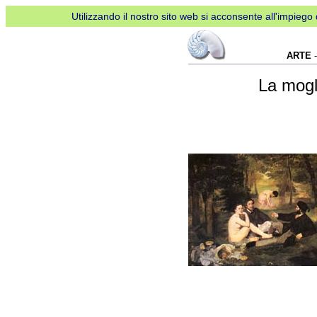
Utilizzando il nostro sito web si acconsente all'impiego d
ARTE
-
La mogli